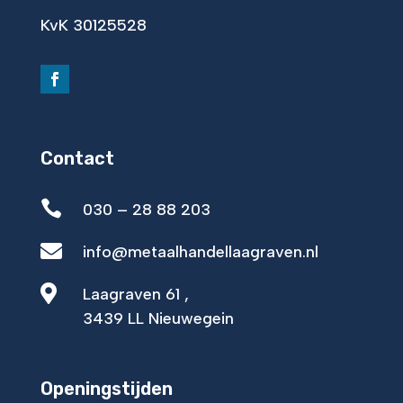
KvK 30125528
Contact

030 – 28 88 203

info@metaalhandellaagraven.nl

Laagraven 61 ,
3439 LL Nieuwegein
Openingstijden